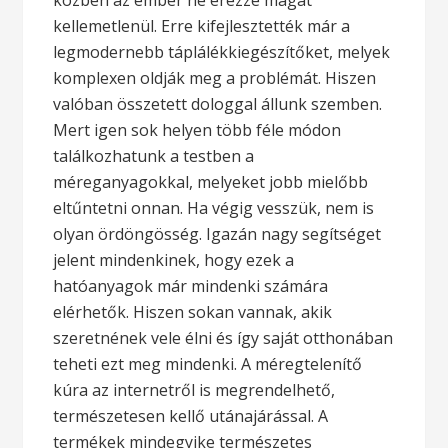
közben az ember ne érezze magát
kellemetlenül. Erre kifejlesztették már a
legmodernebb táplálékkiegészítőket, melyek
komplexen oldják meg a problémát. Hiszen
valóban összetett dologgal állunk szemben.
Mert igen sok helyen több féle módon
találkozhatunk a testben a
méreganyagokkal, melyeket jobb mielőbb
eltűntetni onnan. Ha végig vesszük, nem is
olyan ördöngösség. Igazán nagy segítséget
jelent mindenkinek, hogy ezek a
hatóanyagok már mindenki számára
elérhetők. Hiszen sokan vannak, akik
szeretnének vele élni és így saját otthonában
teheti ezt meg mindenki. A méregtelenítő
kúra az internetről is megrendelhető,
természetesen kellő utánajárással.
A
termékek mindegyike természetes