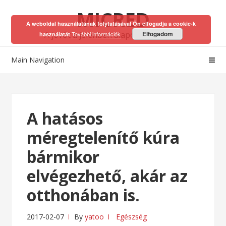
Skip
Skip
MICRED
to
to
A weboldal használatának folytatásával Ön elfogadja a cookie-k
navigation
content
A jövőt a jelenben alapozhatod meg!
Elfogadom
További információk
használatát
Main Navigation
A hatásos
méregtelenítő kúra
bármikor
elvégezhető, akár az
otthonában is.
2017-02-07
By
yatoo
Egészség