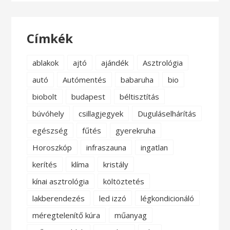
Címkék
ablakok
ajtó
ajándék
Asztrológia
autó
Autómentés
babaruha
bio
biobolt
budapest
béltisztítás
búvóhely
csillagjegyek
Duguláselhárítás
egészség
fűtés
gyerekruha
Horoszkóp
infraszauna
ingatlan
kerítés
klíma
kristály
kínai asztrológia
költöztetés
lakberendezés
led izzó
légkondicionáló
méregtelenítő kúra
műanyag