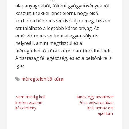
alapanyagokból, főként gyógynövényekből
készült. Ezekkel lehet elérni, hogy első
körben a bélrendszer tisztuljon meg, hiszen
ott található a legtöbb káros anyag. Az
emésztőrendszer kémiai egyensúlya is
helyreáll, amint megtisztul és a
méregtelenítő kúra szerei hatni kezdhetnek.
A tisztaság fél egészség, és ez a belsőnkre is
igaz.
méregtelenítő kúra
Bejegyzés
Nem mindig kell
Kinek egy apartman
köröm vitamin
Pécs belvárosában
navigáció
készítmény
kell, annak ezt
ajánlom.