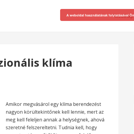
Kezdőlap
A weboldal használatának folytatásával Ön
zionális klíma
Amikor megvásárol egy klíma berendezést
nagyon körültekintőnek kell lennie, mert az
meg kell feleljen annak a helységnek, ahová
szeretné felszereltetni. Tudnia kell, hogy