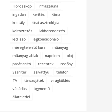
Horoszkóp
infraszauna
ingatlan
kerítés
klíma
kristály
kínai asztrológia
költöztetés
lakberendezés
led izzó
légkondicionáló
méregtelenítő kúra
műanyag
műanyag ablak
napelem
olaj
párátlanító
receptek
redőny
Szaniter
szivattyú
telefon
TV
társasjáték
virágküldés
vásárlás
ágynemű
állateledel