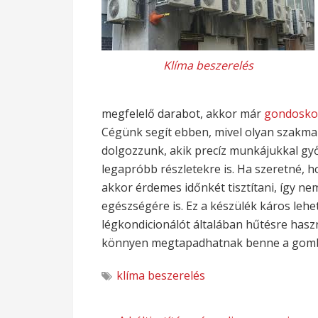
Klíma beszerelés
megfelelő darabot, akkor már
gondoskod
Cégünk segít ebben, mivel olyan szakma
dolgozzunk, akik precíz munkájukkal győ
legapróbb részletekre is. Ha szeretné, 
akkor érdemes időnkét tisztítani, így ne
egészségére is. Ez a készülék káros lehe
légkondicionálót általában hűtésre haszná
könnyen megtapadhatnak benne a gomb
klíma beszerelés