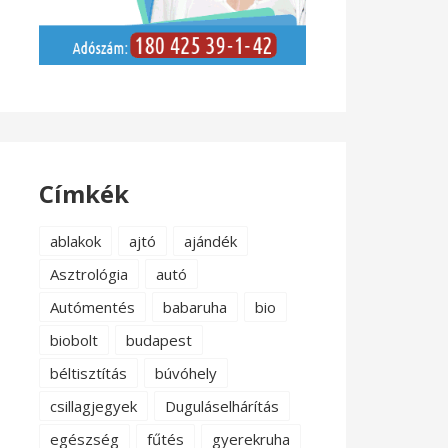
Címkék
ablakok
ajtó
ajándék
Asztrológia
autó
Autómentés
babaruha
bio
biobolt
budapest
béltisztítás
búvóhely
csillagjegyek
Duguláselhárítás
egészség
fűtés
gyerekruha