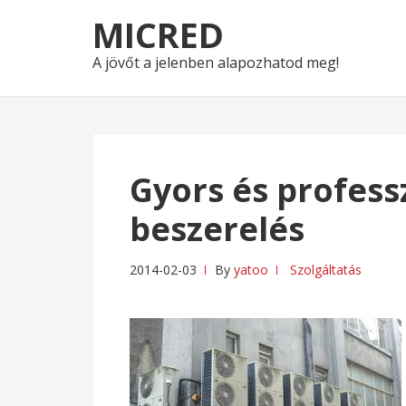
Skip
Skip
MICRED
to
to
navigation
content
A jövőt a jelenben alapozhatod meg!
Gyors és profess
beszerelés
2014-02-03
By
yatoo
Szolgáltatás