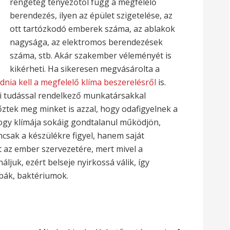
rengeteg tényezőtől függ a megfelelő
berendezés, ilyen az épület szigetelése, az
ott tartózkodó emberek száma, az ablakok
nagysága, az elektromos berendezések
száma, stb. Akár szakember véleményét is
kikérheti. Ha sikeresen megvásárolta a
nia kell a megfelelő klíma beszerelésről
is.
i tudással rendelkező munkatársakkal
ztek meg minket is azzal, hogy odafigyelnek a
hogy klímája sokáig gondtalanul működjön,
mcsak a készülékre figyel, hanem saját
t az ember szervezetére, mert mivel a
ljuk, ezért belseje nyirkossá válik, így
ák, baktériumok.