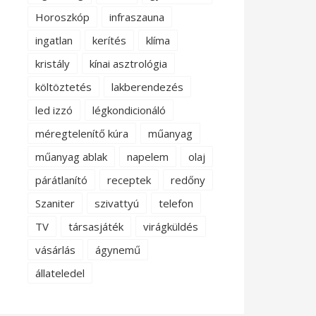
Horoszkóp
infraszauna
ingatlan
kerítés
klíma
kristály
kínai asztrológia
költöztetés
lakberendezés
led izzó
légkondicionáló
méregtelenítő kúra
műanyag
műanyag ablak
napelem
olaj
párátlanító
receptek
redőny
Szaniter
szivattyú
telefon
TV
társasjáték
virágküldés
vásárlás
ágynemű
állateledel