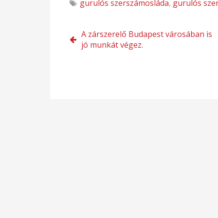
gurulós szerszámosláda
,
gurulós sze
Bejegyzés
A zárszerelő Budapest városában is
jó munkát végez.
navigáció