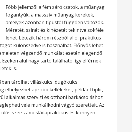
Főbb jellemzői a fém záró csatok, a műanyag
fogantyúk, a masszív műanyag kerekek,
amelyek azonban típustól függően változók.
Méretét, színét és kinézetét tekintve sokféle
lehet. Létezik három részből álló, praktikus
 tagot különszedve is használhat.
Előnyös lehet
k emeleten végzendő munkálat esetén elegendő
 Ezeken alul nagy tartó található, így elférnek
etek is.
ban tárolhat villáskulcs, dugókulcs
ig elhelyezhet apróbb kellékeket, például tiplit,
ül alkalmas szervizi és otthoni barkácsoláshoz
eglepheti vele munkálkodni vágyó szeretteit. Az
gurulós szerszámosládapraktikus és könnyen