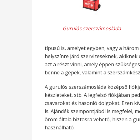
Gurulós szerszámosláda
típusú is, amelyet egyben, vagy a három
helyszínre járó szervizeseknek, akikne
azt a részt vinni, amely éppen szükséges.
benne a gépek, valamint a szerszámkészl
A gurulós szerszámosláda középső fiókjá
készleteket, stb. A legfelső fiókjában ped
csavarokat és hasonló dolgokat. Ezen kív
is. Ajándék szempontjából is megfelel, m
öröm általa biztosra vehető, hiszen a 
használható.