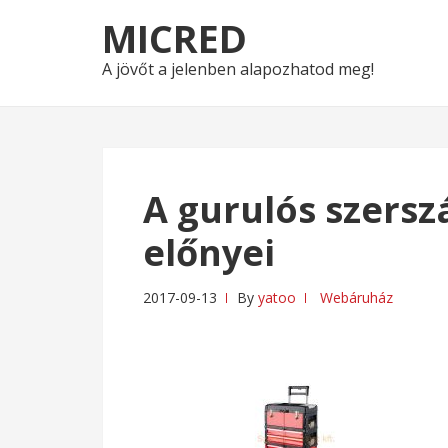
Skip
Skip
MICRED
to
to
navigation
content
A jövőt a jelenben alapozhatod meg!
A gurulós szers
előnyei
2017-09-13
By
yatoo
Webáruház