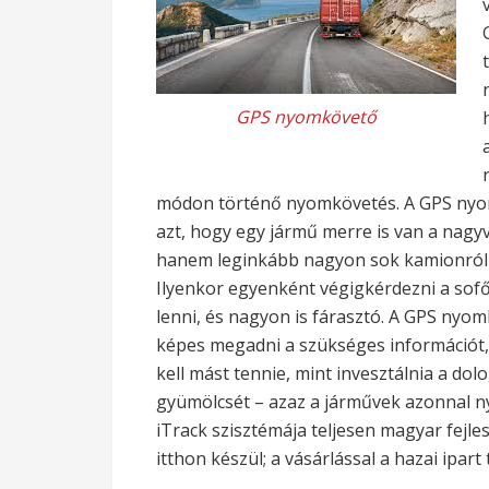
GPS nyomkövető
módon történő nyomkövetés. A GPS ny
azt, hogy egy jármű merre is van a nagy
hanem leginkább nagyon sok kamionról k
Ilyenkor egyenként végigkérdezni a sofő
lenni, és nagyon is fárasztó. A GPS nyo
képes megadni a szükséges információt,
kell mást tennie, mint invesztálnia a do
gyümölcsét – azaz a járművek azonnal n
iTrack szisztémája teljesen magyar fejle
itthon készül; a vásárlással a hazai ipart