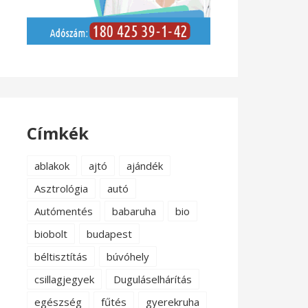
Címkék
ablakok
ajtó
ajándék
Asztrológia
autó
Autómentés
babaruha
bio
biobolt
budapest
béltisztítás
búvóhely
csillagjegyek
Duguláselhárítás
egészség
fűtés
gyerekruha