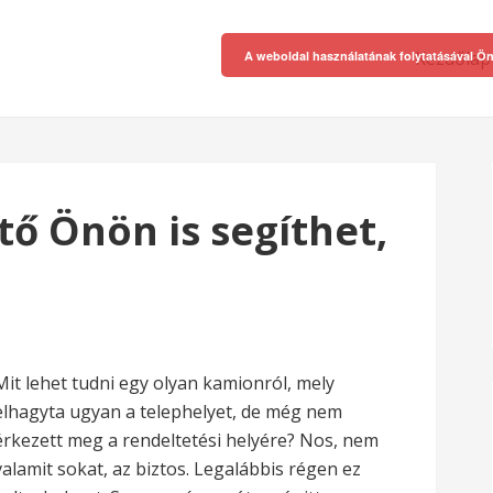
Kezdőlap
A weboldal használatának folytatásával Ön
ő Önön is segíthet,
Mit lehet tudni egy olyan kamionról, mely
elhagyta ugyan a telephelyet, de még nem
érkezett meg a rendeltetési helyére? Nos, nem
valamit sokat, az biztos. Legalábbis régen ez