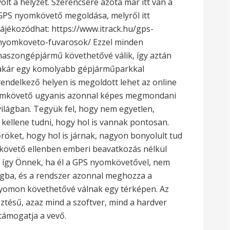
volt a helyzet. Szerencsére azóta már itt van a
GPS nyomkövető megoldása, melyről itt
tájékozódhat: https://www.itrack.hu/gps-
nyomkoveto-fuvarosok/ Ezzel minden
haszongépjármű követhetővé válik, így aztán
akár egy komolyabb gépjárműparkkal
rendelkező helyen is megoldott lehet az online
omkövető ugyanis azonnal képes megmondani
világban.
Tegyük fel, hogy nem egyetlen,
ellene tudni, hogy hol is vannak pontosan.
röket, hogy hol is járnak, nagyon bonyolult tud
mkövető ellenben emberi beavatkozás nélkül
 így Önnek, ha él a GPS nyomkövetővel, nem
logba, és a rendszer azonnal meghozza a
yomon követhetővé válnak egy térképen. Az
sztésű, azaz mind a szoftver, mind a hardver
 támogatja a vevő.