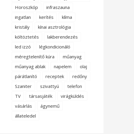
Horoszkóp
infraszauna
ingatlan
kerítés
klíma
kristály
kínai asztrológia
költöztetés
lakberendezés
led izzó
légkondicionáló
méregtelenítő kúra
műanyag
műanyag ablak
napelem
olaj
párátlanító
receptek
redőny
Szaniter
szivattyú
telefon
TV
társasjáték
virágküldés
vásárlás
ágynemű
állateledel