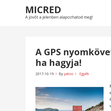
Skip
Skip
MICRED
to
to
navigation
content
A jövőt a jelenben alapozhatod meg!
A GPS nyomkövet
ha hagyja!
2017-10-19
By
yatoo
Egyéb