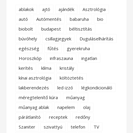
ablakok
ajtó
ajándék
Asztrológia
autó
Autómentés
babaruha
bio
biobolt
budapest
béltisztítás
búvóhely
csillagjegyek
Duguláselhárítás
egészség
fűtés
gyerekruha
Horoszkóp
infraszauna
ingatlan
kerítés
klíma
kristály
kínai asztrológia
költöztetés
lakberendezés
led izzó
légkondicionáló
méregtelenítő kúra
műanyag
műanyag ablak
napelem
olaj
párátlanító
receptek
redőny
Szaniter
szivattyú
telefon
TV