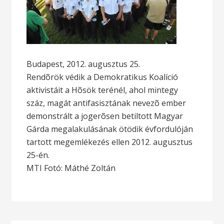
Budapest, 2012. augusztus 25.
Rendõrök védik a Demokratikus Koalíció
aktivistáit a Hõsök terénél, ahol mintegy
száz, magát antifasisztának nevezõ ember
demonstrált a jogerõsen betiltott Magyar
Gárda megalakulásának ötödik évfordulóján
tartott megemlékezés ellen 2012. augusztus
25-én.
MTI Fotó: Máthé Zoltán