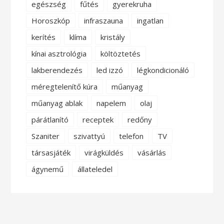
egészség
fűtés
gyerekruha
Horoszkóp
infraszauna
ingatlan
kerítés
klíma
kristály
kínai asztrológia
költöztetés
lakberendezés
led izzó
légkondicionáló
méregtelenítő kúra
műanyag
műanyag ablak
napelem
olaj
párátlanító
receptek
redőny
Szaniter
szivattyú
telefon
TV
társasjáték
virágküldés
vásárlás
ágynemű
állateledel