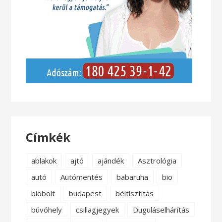
Címkék
ablakok
ajtó
ajándék
Asztrológia
autó
Autómentés
babaruha
bio
biobolt
budapest
béltisztítás
búvóhely
csillagjegyek
Duguláselhárítás