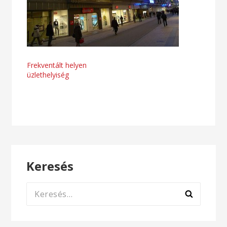
Bejegyzés
Frekventált helyen
üzlethelyiség
navigáció
Keresés
Keresés: