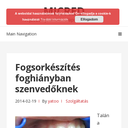
Skip
Skip
MICRED
to
to
A weboldal használatának folytatásával Ön elfogadja a cookie-k
navigation
content
A jövőt a jelenben alapozhatod meg!
Elfogadom
További információk
használatát
Main Navigation
Fogsorkészítés
foghiányban
szenvedőknek
2014-02-19
By
yatoo
Szolgáltatás
Talán
a