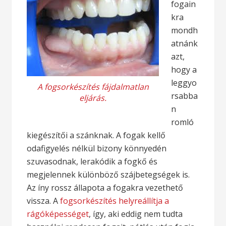
fogain
kra
mondh
atnánk
azt,
hogy a
leggyo
A fogsorkészítés fájdalmatlan
rsabba
eljárás.
n
romló
kiegészítői a szánknak. A fogak kellő
odafigyelés nélkül bizony könnyedén
szuvasodnak, lerakódik a fogkő és
megjelennek különböző szájbetegségek is.
Az íny rossz állapota a fogakra vezethető
vissza. A
fogsorkészítés helyreállítja a
rágóképességet
, így, aki eddig nem tudta