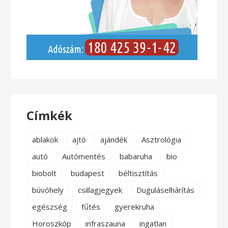
Címkék
ablakok
ajtó
ajándék
Asztrológia
autó
Autómentés
babaruha
bio
biobolt
budapest
béltisztítás
búvóhely
csillagjegyek
Duguláselhárítás
egészség
fűtés
gyerekruha
Horoszkóp
infraszauna
ingatlan