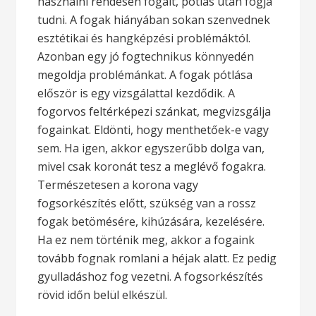
használni rendesen fogait, pótlás után fogja
tudni. A fogak hiányában sokan szenvednek
esztétikai és hangképzési problémáktól.
Azonban egy jó fogtechnikus könnyedén
megoldja problémánkat. A fogak pótlása
először is egy vizsgálattal kezdődik. A
fogorvos feltérképezi szánkat, megvizsgálja
fogainkat. Eldönti, hogy menthetőek-e vagy
sem. Ha igen, akkor egyszerűbb dolga van,
mivel csak koronát tesz a meglévő fogakra.
Természetesen a korona vagy
fogsorkészítés előtt, szükség van a rossz
fogak betömésére, kihúzására, kezelésére.
Ha ez nem történik meg, akkor a fogaink
tovább fognak romlani a héjak alatt. Ez pedig
gyulladáshoz fog vezetni. A fogsorkészítés
rövid időn belül elkészül.