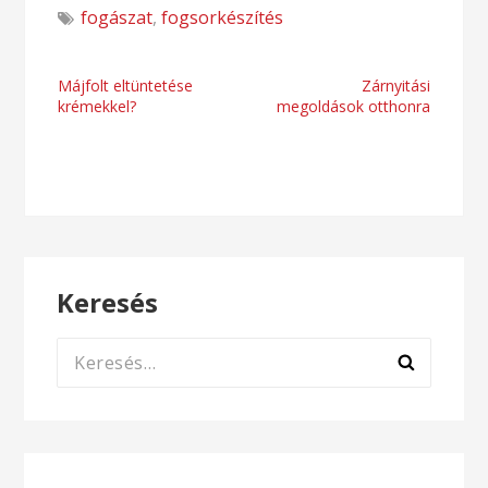
fogászat
,
fogsorkészítés
Bejegyzés
Májfolt eltüntetése
Zárnyitási
krémekkel?
megoldások otthonra
navigáció
Keresés
Keresés: