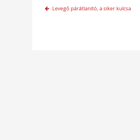
Bejegyzés
Levegő párátlanító, a siker kulcsa
navigáció