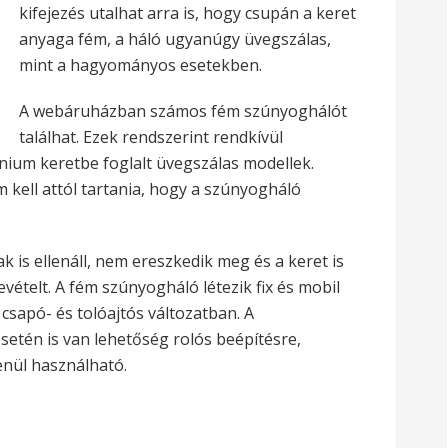
kifejezés utalhat arra is, hogy csupán a keret
anyaga fém, a háló ugyanúgy üvegszálas,
mint a hagyományos esetekben.
A webáruházban számos fém szúnyoghálót
találhat. Ezek rendszerint rendkívül
nium keretbe foglalt üvegszálas modellek.
kell attól tartania, hogy a szúnyogháló
 is ellenáll, nem ereszkedik meg és a keret is
ételt. A fém szúnyogháló létezik fix és mobil
 csapó- és tolóajtós változatban. A
tén is van lehetőség rolós beépítésre,
nül használható.