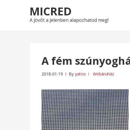
Skip
Skip
MICRED
to
to
navigation
content
A jövőt a jelenben alapozhatod meg!
A fém szúnyoghá
2018-01-19
By
yatoo
Webáruház