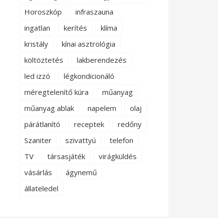
Horoszkóp
infraszauna
ingatlan
kerítés
klíma
kristály
kínai asztrológia
költöztetés
lakberendezés
led izzó
légkondicionáló
méregtelenítő kúra
műanyag
műanyag ablak
napelem
olaj
párátlanító
receptek
redőny
Szaniter
szivattyú
telefon
TV
társasjáték
virágküldés
vásárlás
ágynemű
állateledel