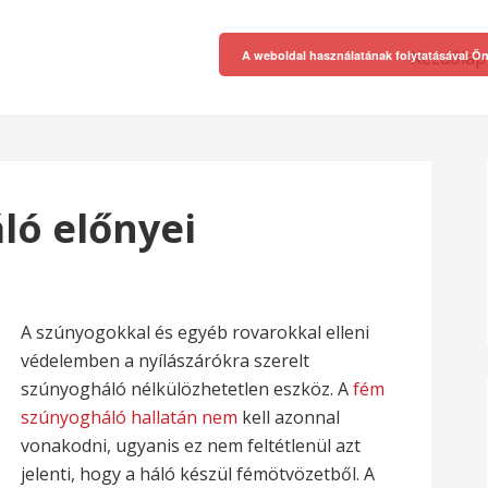
Kezdőlap
A weboldal használatának folytatásával Ön
ló előnyei
A szúnyogokkal és egyéb rovarokkal elleni
védelemben a nyílászárókra szerelt
szúnyogháló nélkülözhetetlen eszköz. A
fém
szúnyogháló hallatán nem
kell azonnal
vonakodni, ugyanis ez nem feltétlenül azt
jelenti, hogy a háló készül fémötvözetből. A