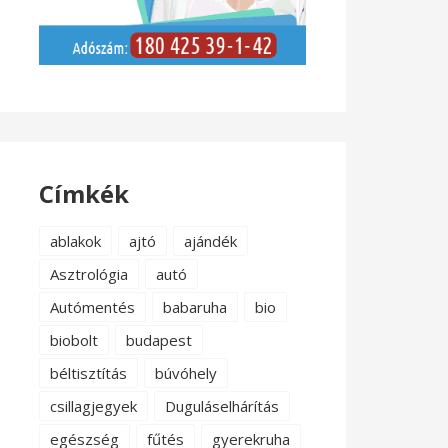
Címkék
ablakok
ajtó
ajándék
Asztrológia
autó
Autómentés
babaruha
bio
biobolt
budapest
béltisztítás
búvóhely
csillagjegyek
Duguláselhárítás
egészség
fűtés
gyerekruha