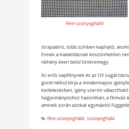
Fém szúnyogháló
strapabíró, több színben kapható, alumí
Ennek a kialakításnak köszönhetően nem 
néhány éven belül tönkremegy.
Az erős napfénynek és az UV sugárzásnak
gond nélkül bírja a mindennapos igénybev
kivitelezésben, igény szerint választható
hagyományoshoz hasonlóan, a fémváz ese
aminek során azokat egymástól függetle
fém szúnyogháló
,
szúnyogháló