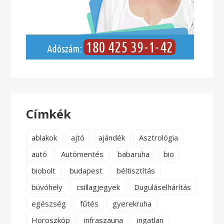
Címkék
ablakok
ajtó
ajándék
Asztrológia
autó
Autómentés
babaruha
bio
biobolt
budapest
béltisztítás
búvóhely
csillagjegyek
Duguláselhárítás
egészség
fűtés
gyerekruha
Horoszkóp
infraszauna
ingatlan