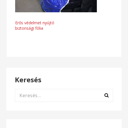
Bejegyzés
Erős védelmet nyújtó
biztonsági fólia
navigáció
Keresés
Keresés: