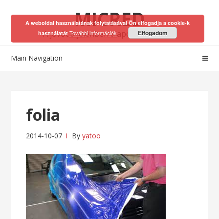
Skip
Skip
MICRED
to
to
A weboldal használatának folytatásával Ön elfogadja a cookie-k
navigation
content
A jövőt a jelenben alapozhatod meg!
Elfogadom
További információk
használatát
Main Navigation
folia
2014-10-07
By
yatoo