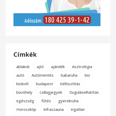
Címkék
ablakok
ajtó
ajándék
Asztrológia
autó
Autómentés
babaruha
bio
biobolt
budapest
béltisztítás
búvóhely
csillagjegyek
Duguláselhárítás
egészség
fűtés
gyerekruha
Horoszkóp
infraszauna
ingatlan