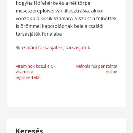
hogyha Hófehérke és a hét törpe
meseszereplőivel van illusztrálva, akkor
vonzóbb a kicsik számára, viszont a felnőttek
is örömmel kapcsolódnak bele a családi
társasjáték fonalába.
családi társasjáték
,
társasjáték
Bejegyzés
Vitaminok közül a C-
Márkás női pénztárca
vitamin a
online
navigáció
legismertebb
Keresés