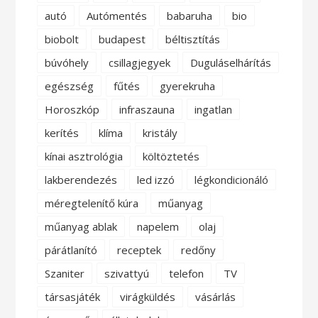
autó
Autómentés
babaruha
bio
biobolt
budapest
béltisztítás
búvóhely
csillagjegyek
Duguláselhárítás
egészség
fűtés
gyerekruha
Horoszkóp
infraszauna
ingatlan
kerítés
klíma
kristály
kínai asztrológia
költöztetés
lakberendezés
led izzó
légkondicionáló
méregtelenítő kúra
műanyag
műanyag ablak
napelem
olaj
párátlanító
receptek
redőny
Szaniter
szivattyú
telefon
TV
társasjáték
virágküldés
vásárlás