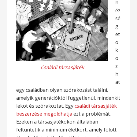
h
éz
sé
g
et
o
k
o
z
Családi társasjáték
h
at
egy családban olyan szórakozást találni,
amelyik generációktól függetlenül, mindenkit
leköt és szórakoztat. Egy
családi társasjáték
beszerzése megoldhatja
ezt a problémát.
Ezeken a társasjátékokon általában
feltüntetik a minimum életkort, amely fölött