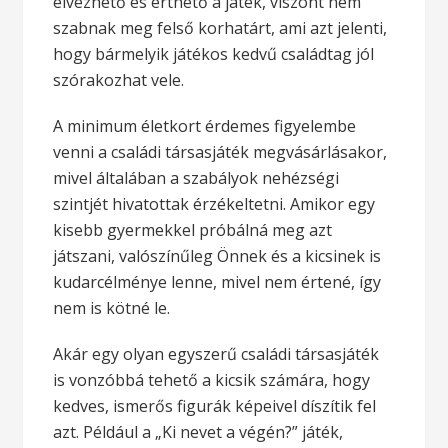
élvezhető és érthető a játék, viszont nem
szabnak meg felső korhatárt, ami azt jelenti,
hogy bármelyik játékos kedvű családtag jól
szórakozhat vele.
A minimum életkort érdemes figyelembe
venni a családi társasjáték megvásárlásakor,
mivel általában a szabályok nehézségi
szintjét hivatottak érzékeltetni. Amikor egy
kisebb gyermekkel próbálná meg azt
játszani, valószínűleg Önnek és a kicsinek is
kudarcélménye lenne, mivel nem értené, így
nem is kötné le.
Akár egy olyan egyszerű családi társasjáték
is vonzóbbá tehető a kicsik számára, hogy
kedves, ismerős figurák képeivel díszítik fel
azt. Például a „Ki nevet a végén?” játék,