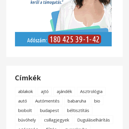
Címkék
ablakok
ajtó
ajándék
Asztrológia
autó
Autómentés
babaruha
bio
biobolt
budapest
béltisztítás
búvóhely
csillagjegyek
Duguláselhárítás