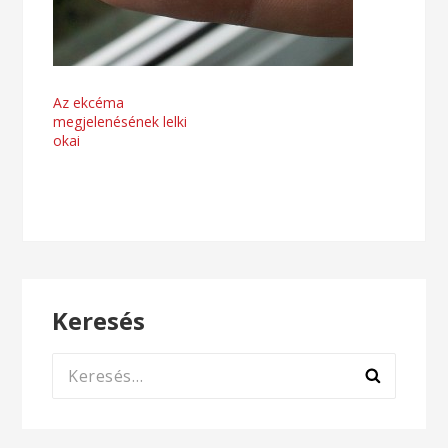
Bejegyzés
Az ekcéma
megjelenésének lelki
navigáció
okai
Keresés
Keresés: