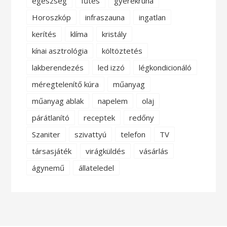
egészség
fűtés
gyerekruha
Horoszkóp
infraszauna
ingatlan
kerítés
klíma
kristály
kínai asztrológia
költöztetés
lakberendezés
led izzó
légkondicionáló
méregtelenítő kúra
műanyag
műanyag ablak
napelem
olaj
párátlanító
receptek
redőny
Szaniter
szivattyú
telefon
TV
társasjáték
virágküldés
vásárlás
ágynemű
állateledel