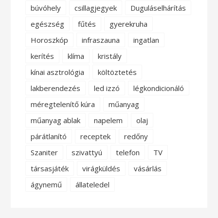
búvóhely
csillagjegyek
Duguláselhárítás
egészség
fűtés
gyerekruha
Horoszkóp
infraszauna
ingatlan
kerítés
klíma
kristály
kínai asztrológia
költöztetés
lakberendezés
led izzó
légkondicionáló
méregtelenítő kúra
műanyag
műanyag ablak
napelem
olaj
párátlanító
receptek
redőny
Szaniter
szivattyú
telefon
TV
társasjáték
virágküldés
vásárlás
ágynemű
állateledel