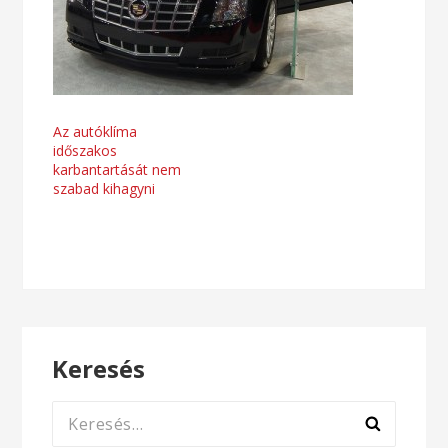
Bejegyzés
Az autóklíma
időszakos
navigáció
karbantartását nem
szabad kihagyni
Keresés
Keresés: