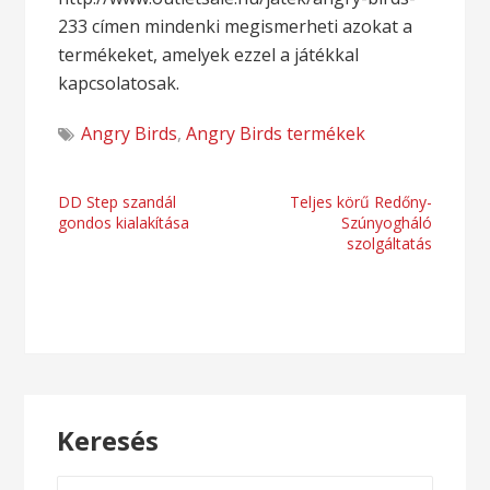
233 címen mindenki megismerheti azokat a
termékeket, amelyek ezzel a játékkal
kapcsolatosak.
Angry Birds
,
Angry Birds termékek
Bejegyzés
DD Step szandál
Teljes körű Redőny-
gondos kialakítása
Szúnyogháló
navigáció
szolgáltatás
Keresés