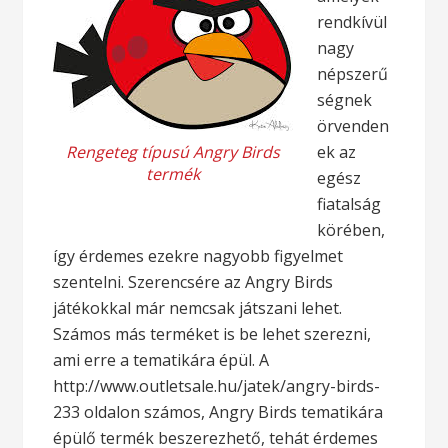
rendkívül
nagy
népszerű
ségnek
örvenden
Rengeteg típusú Angry Birds
ek az
termék
egész
fiatalság
körében,
így érdemes ezekre nagyobb figyelmet
szentelni. Szerencsére az Angry Birds
játékokkal már nemcsak játszani lehet.
Számos más terméket is be lehet szerezni,
ami erre a tematikára épül. A
http://www.outletsale.hu/jatek/angry-birds-
233 oldalon számos, Angry Birds tematikára
épülő termék beszerezhető, tehát érdemes