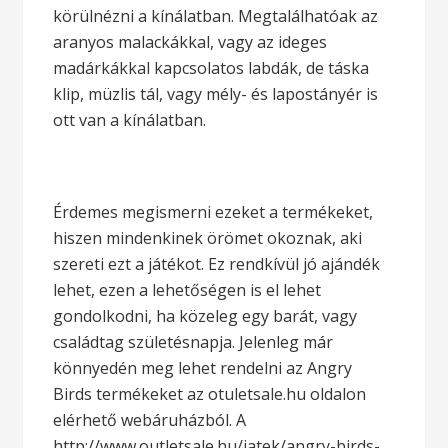
körülnézni a kínálatban. Megtalálhatóak az
aranyos malackákkal, vagy az ideges
madárkákkal kapcsolatos labdák, de táska
klip, müzlis tál, vagy mély- és lapostányér is
ott van a kínálatban.
Érdemes megismerni ezeket a termékeket,
hiszen mindenkinek örömet okoznak, aki
szereti ezt a játékot. Ez rendkívül jó ajándék
lehet, ezen a lehetőségen is el lehet
gondolkodni, ha közeleg egy barát, vagy
családtag születésnapja. Jelenleg már
könnyedén meg lehet rendelni az Angry
Birds termékeket az otuletsale.hu oldalon
elérhető webáruházból. A
http://www.outletsale.hu/jatek/angry-birds-