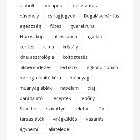
biobolt
budapest
béltisztítás
búvóhely
csillagjegyek
Duguláselhárítás
egészség
fűtés
gyerekruha
Horoszkóp
infraszauna
ingatlan
kerítés
klíma
kristály
kínai asztrológia
költöztetés
lakberendezés
led izzó
légkondicionáló
méregtelenítő kúra
műanyag
műanyag ablak
napelem
olaj
párátlanító
receptek
redőny
Szaniter
szivattyú
telefon
TV
társasjáték
virágküldés
vásárlás
ágynemű
állateledel