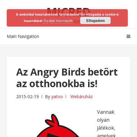
Skip
Skip
MICRED
to
to
A weboldal használatának folytatásával Ön elfogadja a cookie-k
navigation
content
A jövőt a jelenben alapozhatod meg!
Elfogadom
További információk
használatát
Main Navigation
Az Angry Birds betört
az otthonokba is!
2015-02-19
By
yatoo
Webáruház
Vannak
olyan
játékok,
amelyek