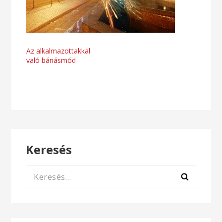
Bejegyzés
Az alkalmazottakkal
való bánásmód
navigáció
Keresés
Keresés: