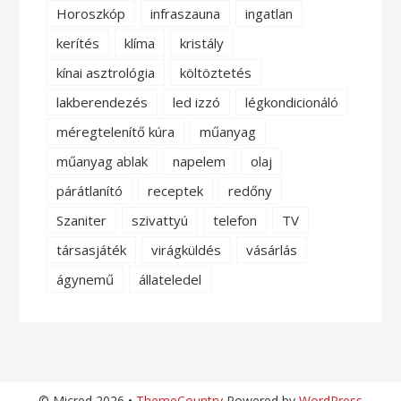
Horoszkóp
infraszauna
ingatlan
kerítés
klíma
kristály
kínai asztrológia
költöztetés
lakberendezés
led izzó
légkondicionáló
méregtelenítő kúra
műanyag
műanyag ablak
napelem
olaj
párátlanító
receptek
redőny
Szaniter
szivattyú
telefon
TV
társasjáték
virágküldés
vásárlás
ágynemű
állateledel
© Micred 2026 •
ThemeCountry
Powered by
WordPress