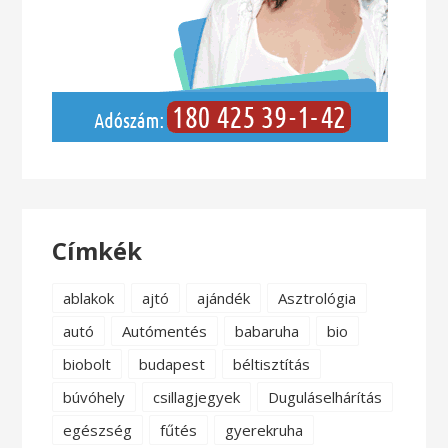
Címkék
ablakok
ajtó
ajándék
Asztrológia
autó
Autómentés
babaruha
bio
biobolt
budapest
béltisztítás
búvóhely
csillagjegyek
Duguláselhárítás
egészség
fűtés
gyerekruha