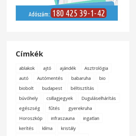
Címkék
ablakok
ajtó
ajándék
Asztrológia
autó
Autómentés
babaruha
bio
biobolt
budapest
béltisztítás
búvóhely
csillagjegyek
Duguláselhárítás
egészség
fűtés
gyerekruha
Horoszkóp
infraszauna
ingatlan
kerítés
klíma
kristály