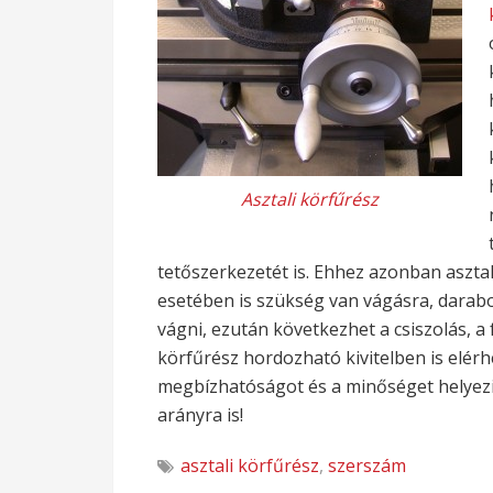
Asztali körfűrész
tetőszerkezetét is. Ehhez azonban aszta
esetében is szükség van vágásra, darabol
vágni, ezután következhet a csiszolás, a f
körfűrész hordozható kivitelben is elér
megbízhatóságot és a minőséget helyezi 
arányra is!
asztali körfűrész
,
szerszám