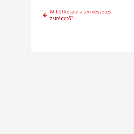
Bejegyzés
Miből készül a természetes
zsírégető?
navigáció