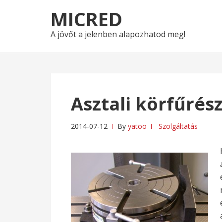
Skip
Skip
MICRED
to
to
navigation
content
A jövőt a jelenben alapozhatod meg!
Asztali körfűrész
2014-07-12
By
yatoo
Szolgáltatás