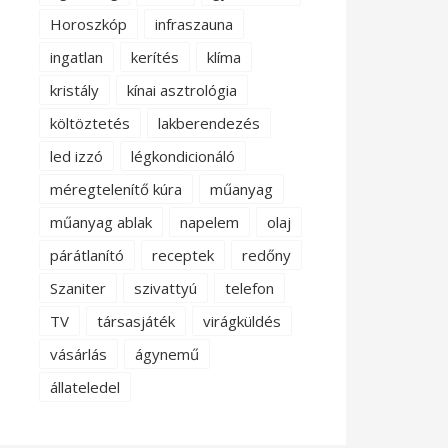
Horoszkóp
infraszauna
ingatlan
kerítés
klíma
kristály
kínai asztrológia
költöztetés
lakberendezés
led izzó
légkondicionáló
méregtelenítő kúra
műanyag
műanyag ablak
napelem
olaj
párátlanító
receptek
redőny
Szaniter
szivattyú
telefon
TV
társasjáték
virágküldés
vásárlás
ágynemű
állateledel