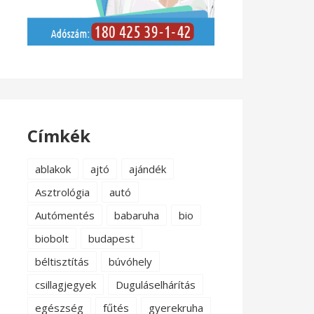
Címkék
ablakok
ajtó
ajándék
Asztrológia
autó
Autómentés
babaruha
bio
biobolt
budapest
béltisztítás
búvóhely
csillagjegyek
Duguláselhárítás
egészség
fűtés
gyerekruha