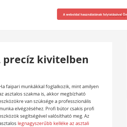
Kezdőlap
A weboldal használatának folytatásával Ön
 precíz kivitelben
Ha faipari munkákkal foglalkozik, mint amilyen
az asztalos szakma is, akkor megbízható
eszközökre van szüksége a professzionális
munka elvégzéséhez. Profi bútor csakis profi
eszközök segítségével valósítható meg. Az
asztalos
legnagyszerűbb kelléke az asztali