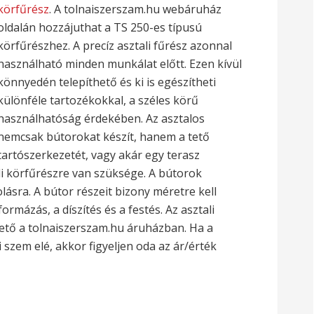
körfűrész
. A tolnaiszerszam.hu webáruház
oldalán hozzájuthat a TS 250-es típusú
körfűrészhez. A precíz asztali fűrész azonnal
használható minden munkálat előtt.
Ezen kívül
könnyedén telepíthető és ki is egészítheti
különféle tartozékokkal, a széles körű
használhatóság érdekében. Az asztalos
nemcsak bútorokat készít, hanem a tető
tartószerkezetét, vagy akár egy terasz
li körfűrészre van szüksége. A bútorok
ásra. A bútor részeit bizony méretre kell
ormázás, a díszítés és a festés. Az asztali
hető a tolnaiszerszam.hu áruházban. Ha a
szem elé, akkor figyeljen oda az ár/érték