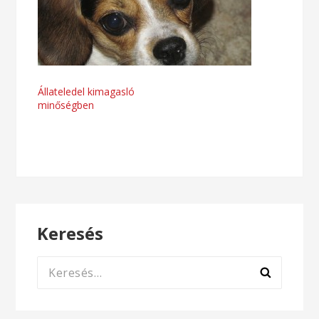
Bejegyzés
Állateledel kimagasló
minőségben
navigáció
Keresés
Keresés: