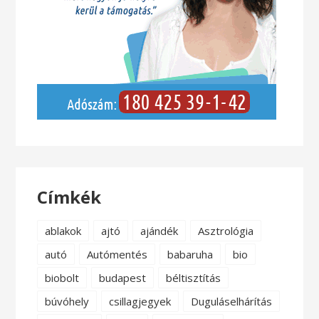
Címkék
ablakok
ajtó
ajándék
Asztrológia
autó
Autómentés
babaruha
bio
biobolt
budapest
béltisztítás
búvóhely
csillagjegyek
Duguláselhárítás