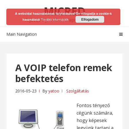
Skip
Skip
MICRED
to
to
A weboldal használatának folytatásával Ön elfogadja a cookie-k
navigation
content
A jövőt a jelenben alapozhatod meg!
Elfogadom
További információk
használatát
Main Navigation
A VOIP telefon remek
befektetés
2016-05-23
By
yatoo
Szolgáltatás
Fontos tényező
cégünk számára,
hogy képesek
legyünk tartani a