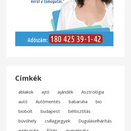
Címkék
ablakok
ajtó
ajándék
Asztrológia
autó
Autómentés
babaruha
bio
biobolt
budapest
béltisztítás
búvóhely
csillagjegyek
Duguláselhárítás
egészség
fűtés
gyerekruha