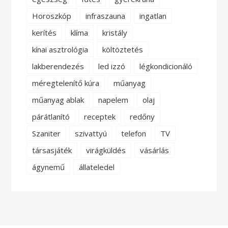
Horoszkóp
infraszauna
ingatlan
kerítés
klíma
kristály
kínai asztrológia
költöztetés
lakberendezés
led izzó
légkondicionáló
méregtelenítő kúra
műanyag
műanyag ablak
napelem
olaj
párátlanító
receptek
redőny
Szaniter
szivattyú
telefon
TV
társasjáték
virágküldés
vásárlás
ágynemű
állateledel