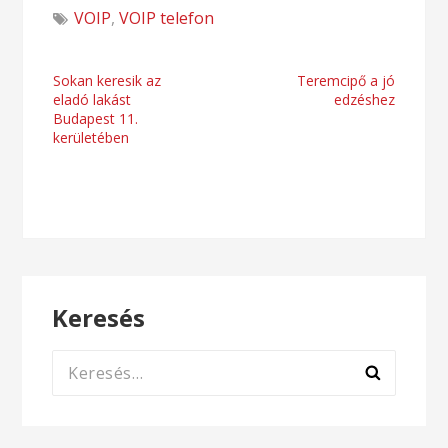
VOIP
,
VOIP telefon
Bejegyzés
Sokan keresik az
Teremcipő a jó
eladó lakást
edzéshez
navigáció
Budapest 11.
kerületében
Keresés
Keresés: