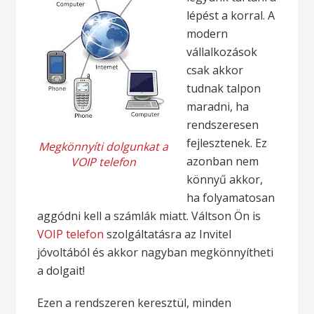
lépést a korral. A
modern
vállalkozások
csak akkor
tudnak talpon
maradni, ha
rendszeresen
fejlesztenek. Ez
Megkönnyíti dolgunkat a
azonban nem
VOIP telefon
könnyű akkor,
ha folyamatosan
aggódni kell a számlák miatt. Váltson Ön is
VOIP telefon
szolgáltatásra az Invitel
jóvoltából és akkor nagyban megkönnyítheti
a dolgait!
Ezen a rendszeren keresztül, minden