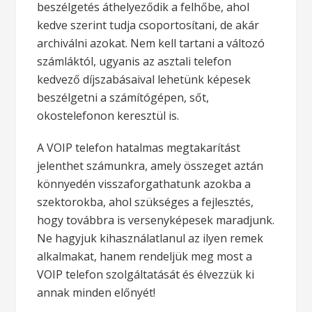
beszélgetés áthelyeződik a felhőbe, ahol
kedve szerint tudja csoportosítani, de akár
archiválni azokat. Nem kell tartani a változó
számláktól, ugyanis az asztali telefon
kedvező díjszabásaival lehetünk képesek
beszélgetni a számítógépen, sőt,
okostelefonon keresztül is.
A VOIP telefon hatalmas megtakarítást
jelenthet számunkra, amely összeget aztán
könnyedén visszaforgathatunk azokba a
szektorokba, ahol szükséges a fejlesztés,
hogy továbbra is versenyképesek maradjunk.
Ne hagyjuk kihasználatlanul az ilyen remek
alkalmakat, hanem rendeljük meg most a
VOIP telefon szolgáltatását és élvezzük ki
annak minden előnyét!