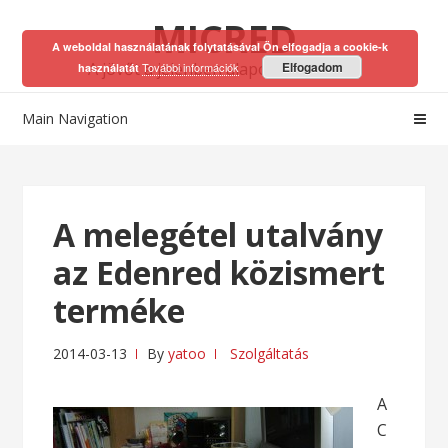
Skip
Skip
MICRED
to
to
A weboldal használatának folytatásával Ön elfogadja a cookie-k
navigation
content
A jövőt a jelenben alapozhatod meg!
Elfogadom
További információk
használatát
Main Navigation
A melegétel utalvány
az Edenred közismert
terméke
2014-03-13
By
yatoo
Szolgáltatás
A
C