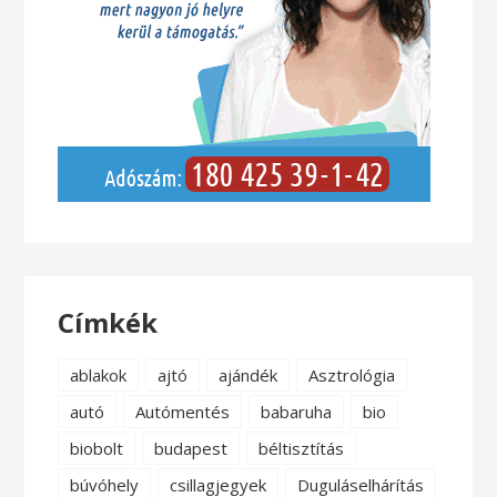
Címkék
ablakok
ajtó
ajándék
Asztrológia
autó
Autómentés
babaruha
bio
biobolt
budapest
béltisztítás
búvóhely
csillagjegyek
Duguláselhárítás