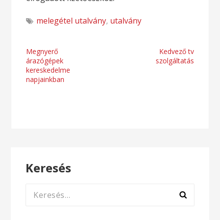
melegétel utalvány
,
utalvány
Bejegyzés
Megnyerő
Kedvező tv
árazógépek
szolgáltatás
navigáció
kereskedelme
napjainkban
Keresés
Keresés: