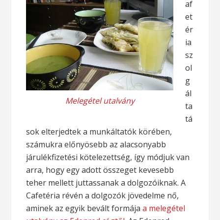
af
et
ér
ia
sz
ol
g
ál
Melegétel utalvány
ta
tá
sok elterjedtek a munkáltatók körében,
számukra előnyösebb az alacsonyabb
járulékfizetési kötelezettség, így módjuk van
arra, hogy egy adott összeget kevesebb
teher mellett juttassanak a dolgozóiknak. A
Cafetéria révén a dolgozók jövedelme nő,
aminek az egyik bevált formája
a melegétel