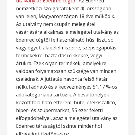
utalvány az Edenred cégtől
. Az Edenred
nemzetközi szolgáltatóként 40 országban
van jelen, Magyarországon 18 éve működik.
Az utalvány nem csupán meleg étel
vásárlására alkalmas, a melegétel utalvány az
Edenred cégtől felhasználható hús, liszt, só
vagy egyéb alapélelmiszerre, szépségápolási
termékekre, háztartási cikkekre, vegyi
árukra. Ezek olyan termékek, amelyekre
valóban folyamatosan szüksége van minden
családnak. A juttatás havonta felső határ
nélkül adható és a kedvezményes 51,17 %-os
adókategóriába tartozik. A beváltóhelyek
között található étterem, büfé, ételkiszállító,
hiper- és szupermarket, 55 ezer feletti
elfogadóhellyel, azaz a melegétel utalvány az
Edenred társaságtól szinte mindenhol
elfogadott fizetőeszköz.