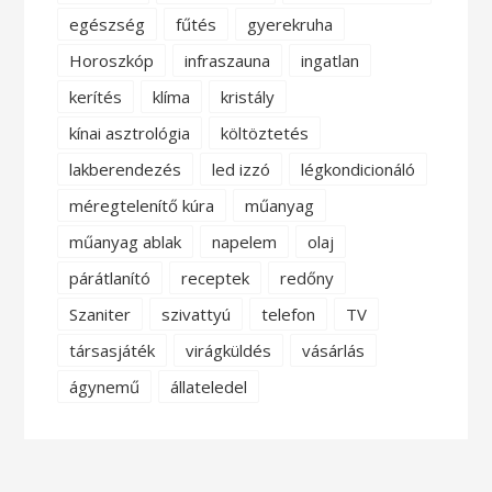
egészség
fűtés
gyerekruha
Horoszkóp
infraszauna
ingatlan
kerítés
klíma
kristály
kínai asztrológia
költöztetés
lakberendezés
led izzó
légkondicionáló
méregtelenítő kúra
műanyag
műanyag ablak
napelem
olaj
párátlanító
receptek
redőny
Szaniter
szivattyú
telefon
TV
társasjáték
virágküldés
vásárlás
ágynemű
állateledel