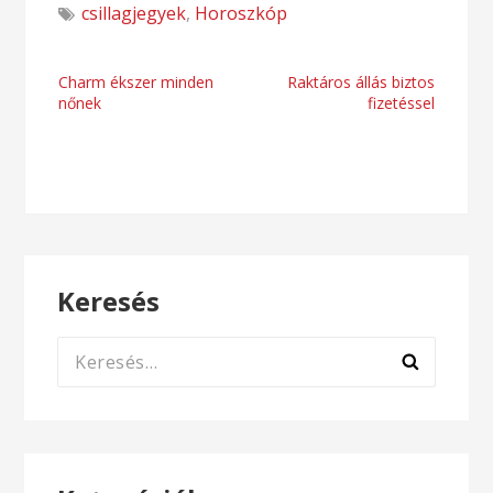
csillagjegyek
,
Horoszkóp
Bejegyzés
Charm ékszer minden
Raktáros állás biztos
nőnek
fizetéssel
navigáció
Keresés
Keresés: