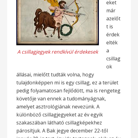
eket
már
azelőt
t is
érdek
elték
a
A csillagjegyek rendkívül érdekesek
csillag
ok
állásai, mielőtt tudták volna, hogy
tulajdonképpen mi is egy csillag, ez a terület
pedig folyamatosan fejlődött, ma is rengeteg
követője van ennek a tudományágnak,
amelyet asztrológiának nevezünk. A
különböző csillagjegyeket az év egyik
szakaszában látható csillagképekhez
párosítjuk. A Bak jegye december 22-től