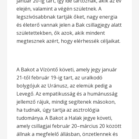
január 20-ig tart, így ide tartoznak, akik az év
elején, valamint a végén születnek. A
legszívósabbnak tartják őket, nagy energia
és életerő vannak jelen a Bak csillagjegy alatt
születettekben, ők azok, akik mindent
megtesznek azért, hogy elérhessék céljaikat.
A Bakot a Vízöntő követi, amely jegy január
21-től február 19-ig tart, az uralkodó
bolygójuk az Uránusz, az elemük pedig a
Levegő. Az empatikusság és a humánusság
jellemző rájuk, mindig segítenek másokon,
ha tudnak, úgy tartja az asztrológia
tudománya. A Bakot a Halak jegye követi,
amely csillagjai február 20–március 20 között
állnak a megfelelő állásban, önzetlennek és