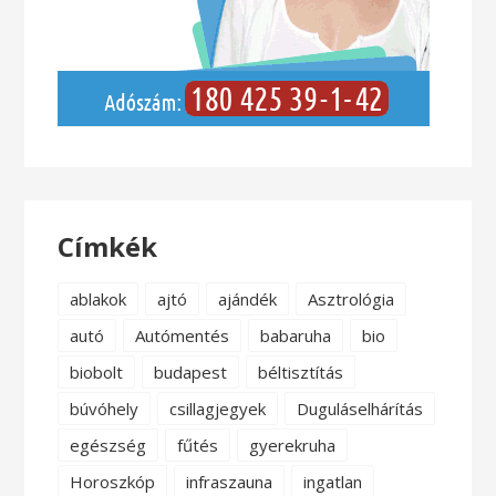
Címkék
ablakok
ajtó
ajándék
Asztrológia
autó
Autómentés
babaruha
bio
biobolt
budapest
béltisztítás
búvóhely
csillagjegyek
Duguláselhárítás
egészség
fűtés
gyerekruha
Horoszkóp
infraszauna
ingatlan