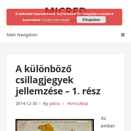
Skip
Skip
MICRED
to
to
A weboldal használatának folytatásával Ön elfogadja a cookie-k
navigation
content
A jövőt a jelenben alapozhatod meg!
Elfogadom
További információk
használatát
Main Navigation
A különböző
csillagjegyek
jellemzése – 1. rész
2014-12-30
By
yatoo
Horoszkóp
Az
ember