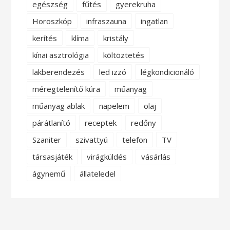
egészség
fűtés
gyerekruha
Horoszkóp
infraszauna
ingatlan
kerítés
klíma
kristály
kínai asztrológia
költöztetés
lakberendezés
led izzó
légkondicionáló
méregtelenítő kúra
műanyag
műanyag ablak
napelem
olaj
párátlanító
receptek
redőny
Szaniter
szivattyú
telefon
TV
társasjáték
virágküldés
vásárlás
ágynemű
állateledel