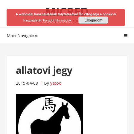
Skip
Skip
MICRED
to
to
A weboldal használatának folytatásával Ön elfogadja a cookie-k
navigation
content
A jövőt a jelenben alapozhatod meg!
Elfogadom
További információk
használatát
Main Navigation
allatovi jegy
2015-04-08
By
yatoo