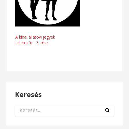
Bejegyzés
A kínai állatövi jegyek
jellemzői – 3. rész
navigáció
Keresés
Keresés: