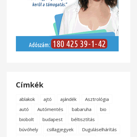
Címkék
ablakok
ajtó
ajándék
Asztrológia
autó
Autómentés
babaruha
bio
biobolt
budapest
béltisztítás
búvóhely
csillagjegyek
Duguláselhárítás