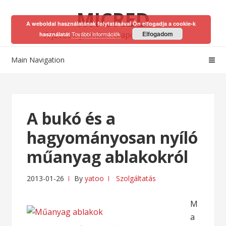
Skip
Skip
MICRED
to
to
A weboldal használatának folytatásával Ön elfogadja a cookie-k
navigation
content
A jövőt a jelenben alapozhatod meg!
Elfogadom
További információk
használatát
Main Navigation
A bukó és a
hagyományosan nyíló
műanyag ablakokról
2013-01-26
By
yatoo
Szolgáltatás
M
a