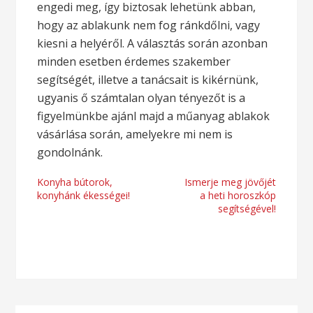
engedi meg, így biztosak lehetünk abban,
hogy az ablakunk nem fog ránkdőlni, vagy
kiesni a helyéről. A választás során azonban
minden esetben érdemes szakember
segítségét, illetve a tanácsait is kikérnünk,
ugyanis ő számtalan olyan tényezőt is a
figyelmünkbe ajánl majd a műanyag ablakok
vásárlása során, amelyekre mi nem is
gondolnánk.
Bejegyzés
Konyha bútorok,
Ismerje meg jövőjét
konyhánk ékességei!
a heti horoszkóp
navigáció
segítségével!