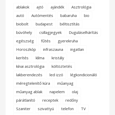
ablakok
ajtó
ajándék
Asztrológia
autó
Autómentés
babaruha
bio
biobolt
budapest
béltisztítás
búvóhely
csillagjegyek
Duguláselhárítás
egészség
fűtés
gyerekruha
Horoszkóp
infraszauna
ingatlan
kerítés
klíma
kristály
kínai asztrológia
költöztetés
lakberendezés
led izzó
légkondicionáló
méregtelenítő kúra
műanyag
műanyag ablak
napelem
olaj
párátlanító
receptek
redőny
Szaniter
szivattyú
telefon
TV