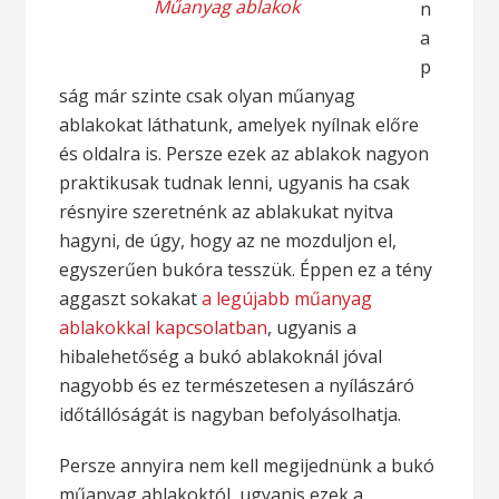
Műanyag ablakok
n
a
p
ság már szinte csak olyan műanyag
ablakokat láthatunk, amelyek nyílnak előre
és oldalra is. Persze ezek az ablakok nagyon
praktikusak tudnak lenni, ugyanis ha csak
résnyire szeretnénk az ablakukat nyitva
hagyni, de úgy, hogy az ne mozduljon el,
egyszerűen bukóra tesszük. Éppen ez a tény
aggaszt sokakat
a legújabb műanyag
ablakokkal kapcsolatban
, ugyanis a
hibalehetőség a bukó ablakoknál jóval
nagyobb és ez természetesen a nyílászáró
időtállóságát is nagyban befolyásolhatja.
Persze annyira nem kell megijednünk a bukó
műanyag ablakoktól, ugyanis ezek a