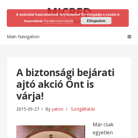
Skip
Skip
MICRED
to
to
A weboldal használatának folytatásával Ön elfogadja a cookie-k
navigation
content
A jövőt a jelenben alapozhatod meg!
Elfogadom
További információk
használatát
Main Navigation
A biztonsági bejárati
ajtó akció Önt is
várja!
2015-09-27
By
yatoo
Szolgáltatás
Már csak
egyetlen