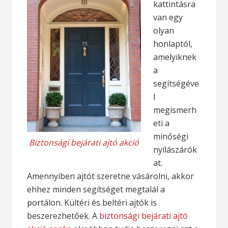
kattintásra
van egy
olyan
honlaptól,
amelyiknek
a
segítségéve
l
megismerh
eti a
minőségi
Biztonsági bejárati ajtó akció
nyílászárók
at.
Amennyiben ajtót szeretne vásárolni, akkor
ehhez minden segítséget megtalál a
portálon. Kültéri és beltéri ajtók is
beszerezhetőek. A
biztonsági bejárati ajtó