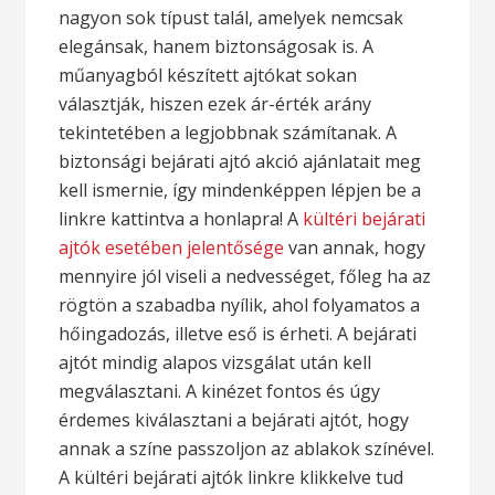
nagyon sok típust talál, amelyek nemcsak
elegánsak, hanem biztonságosak is. A
műanyagból készített ajtókat sokan
választják, hiszen ezek ár-érték arány
tekintetében a legjobbnak számítanak. A
biztonsági bejárati ajtó akció ajánlatait meg
kell ismernie, így mindenképpen lépjen be a
linkre kattintva a honlapra! A
kültéri bejárati
ajtók esetében jelentősége
van annak, hogy
mennyire jól viseli a nedvességet, főleg ha az
rögtön a szabadba nyílik, ahol folyamatos a
hőingadozás, illetve eső is érheti. A bejárati
ajtót mindig alapos vizsgálat után kell
megválasztani. A kinézet fontos és úgy
érdemes kiválasztani a bejárati ajtót, hogy
annak a színe passzoljon az ablakok színével.
A kültéri bejárati ajtók linkre klikkelve tud