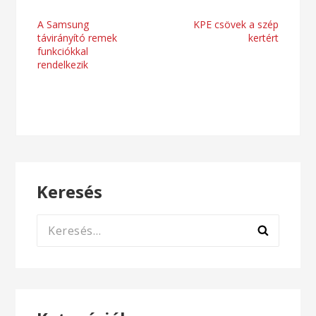
Bejegyzés
A Samsung
KPE csövek a szép
távirányító remek
kertért
navigáció
funkciókkal
rendelkezik
Keresés
Keresés: