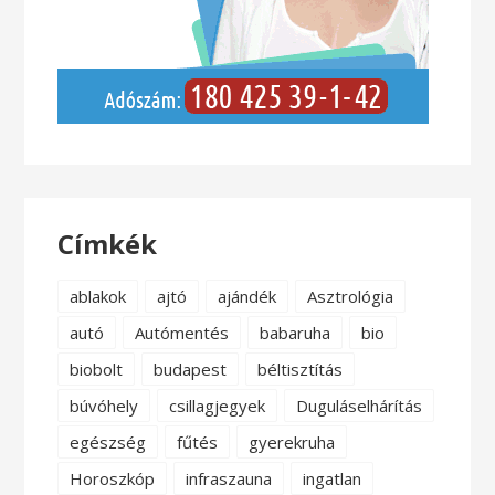
Címkék
ablakok
ajtó
ajándék
Asztrológia
autó
Autómentés
babaruha
bio
biobolt
budapest
béltisztítás
búvóhely
csillagjegyek
Duguláselhárítás
egészség
fűtés
gyerekruha
Horoszkóp
infraszauna
ingatlan