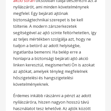
akció során
olcsóbban tudja beszerezni azt a
nyílászárót, ami minden követelménynek
megfelel. Egy bejárati ajtónak
biztonságtechnikai szerepet is be kell
töltenie. A modern zárszerkezetek
segítségével az ajtó szinte feltörhetetlen, így
az teljes mértékben szolgálja azt, hogy ne
tudjon a betörő az adott helyiségbe,
ingatlanba bemenni. Ha belép erre a
honlapra a biztonsági bejárati ajtó akció
linken keresztül, megismerheti Ön is azokat
az ajtókat, amelyek tényleg megfelelnek
hőszigetelési és hangszigetelési
követelményeknek.
Érdemes inkább rászánni a pénzt az adott
nyílászáróra, hiszen nagyon hosszú távú
használatot tesz lehetővé. Az ajtók között