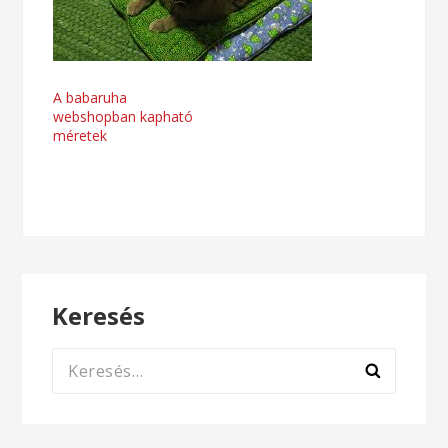
Bejegyzés
A babaruha
webshopban kapható
navigáció
méretek
Keresés
Keresés: