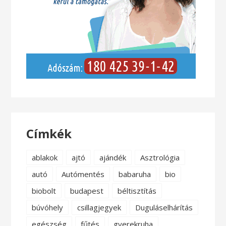
Címkék
ablakok
ajtó
ajándék
Asztrológia
autó
Autómentés
babaruha
bio
biobolt
budapest
béltisztítás
búvóhely
csillagjegyek
Duguláselhárítás
egészség
fűtés
gyerekruha