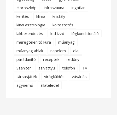
Horoszkóp
infraszauna
ingatlan
kerítés
klíma
kristály
kínai asztrológia
költöztetés
lakberendezés
led izzó
légkondicionáló
méregtelenítő kúra
műanyag
műanyag ablak
napelem
olaj
párátlanító
receptek
redőny
Szaniter
szivattyú
telefon
TV
társasjáték
virágküldés
vásárlás
ágynemű
állateledel