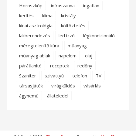
Horoszkóp
infraszauna
ingatlan
kerítés
klíma
kristály
kínai asztrológia
költöztetés
lakberendezés
led izzó
légkondicionáló
méregtelenítő kúra
műanyag
műanyag ablak
napelem
olaj
párátlanító
receptek
redőny
Szaniter
szivattyú
telefon
TV
társasjáték
virágküldés
vásárlás
ágynemű
állateledel