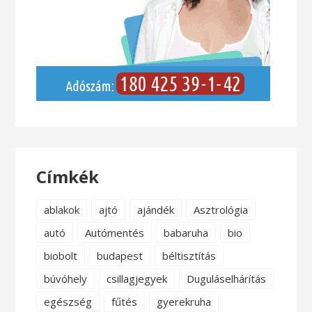
Címkék
ablakok
ajtó
ajándék
Asztrológia
autó
Autómentés
babaruha
bio
biobolt
budapest
béltisztítás
búvóhely
csillagjegyek
Duguláselhárítás
egészség
fűtés
gyerekruha