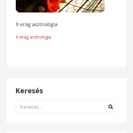
9 virág asztrológia
Bejegyzés
9 virág asztrológia
navigáció
Keresés
Keresés: