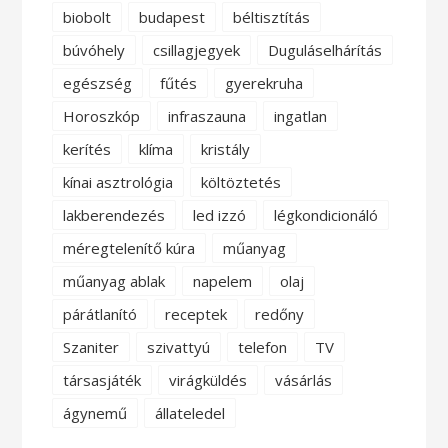
biobolt
budapest
béltisztítás
búvóhely
csillagjegyek
Duguláselhárítás
egészség
fűtés
gyerekruha
Horoszkóp
infraszauna
ingatlan
kerítés
klíma
kristály
kínai asztrológia
költöztetés
lakberendezés
led izzó
légkondicionáló
méregtelenítő kúra
műanyag
műanyag ablak
napelem
olaj
párátlanító
receptek
redőny
Szaniter
szivattyú
telefon
TV
társasjáték
virágküldés
vásárlás
ágynemű
állateledel