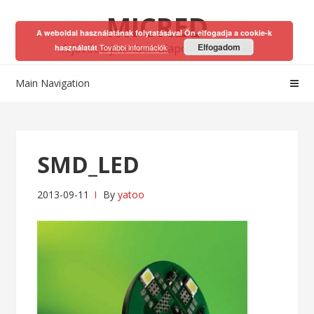
Skip
Skip
MICRED
to
to
A weboldal használatának folytatásával Ön elfogadja a cookie-k
navigation
content
A jövőt a jelenben alapozhatod meg!
Elfogadom
További információk
használatát
Main Navigation
SMD_LED
2013-09-11
By
yatoo