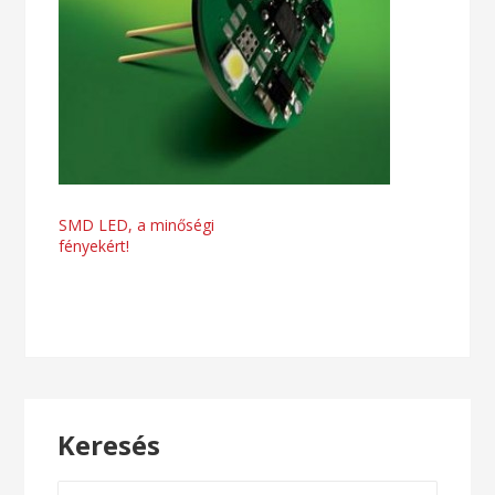
Bejegyzés
SMD LED, a minőségi
fényekért!
navigáció
Keresés