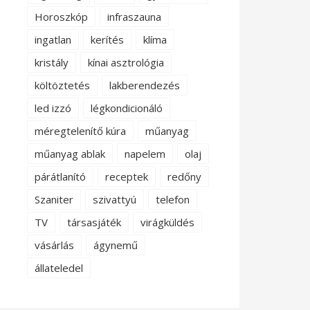
Horoszkóp
infraszauna
ingatlan
kerítés
klíma
kristály
kínai asztrológia
költöztetés
lakberendezés
led izzó
légkondicionáló
méregtelenítő kúra
műanyag
műanyag ablak
napelem
olaj
párátlanító
receptek
redőny
Szaniter
szivattyú
telefon
TV
társasjáték
virágküldés
vásárlás
ágynemű
állateledel