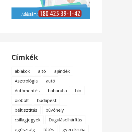
Címkék
ablakok
ajtó
ajándék
Asztrológia
autó
Autómentés
babaruha
bio
biobolt
budapest
béltisztítás
búvóhely
csillagjegyek
Duguláselhárítás
egészség
fűtés
gyerekruha