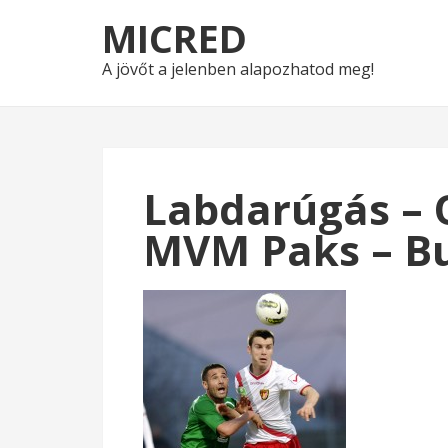
Skip
Skip
MICRED
to
to
navigation
content
A jövőt a jelenben alapozhatod meg!
Labdarúgás – O
MVM Paks – B