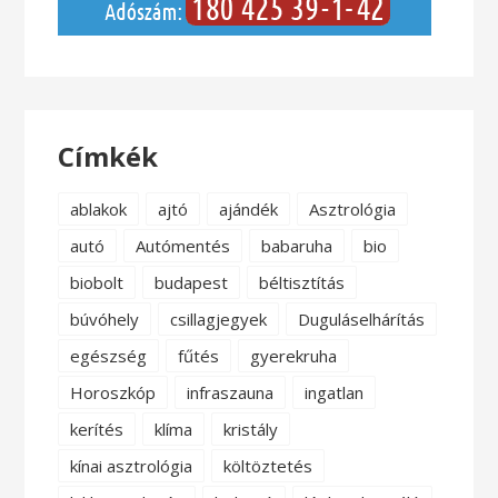
Címkék
ablakok
ajtó
ajándék
Asztrológia
autó
Autómentés
babaruha
bio
biobolt
budapest
béltisztítás
búvóhely
csillagjegyek
Duguláselhárítás
egészség
fűtés
gyerekruha
Horoszkóp
infraszauna
ingatlan
kerítés
klíma
kristály
kínai asztrológia
költöztetés