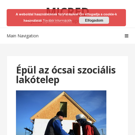
Skip
Skip
MICRED
to
to
A weboldal használatának folytatásával Ön elfogadja a cookie-k
navigation
content
A jövőt a jelenben alapozhatod meg!
Elfogadom
További információk
használatát
Main Navigation
Épül az ócsai szociális
lakótelep