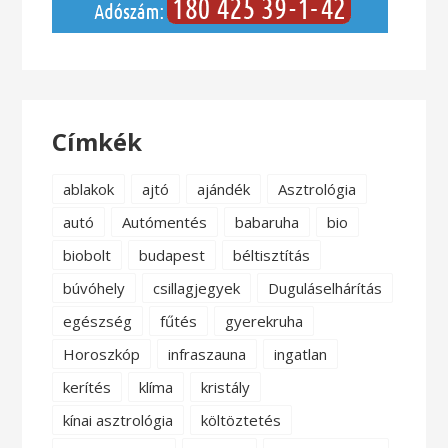
Címkék
ablakok
ajtó
ajándék
Asztrológia
autó
Autómentés
babaruha
bio
biobolt
budapest
béltisztítás
búvóhely
csillagjegyek
Duguláselhárítás
egészség
fűtés
gyerekruha
Horoszkóp
infraszauna
ingatlan
kerítés
klíma
kristály
kínai asztrológia
költöztetés