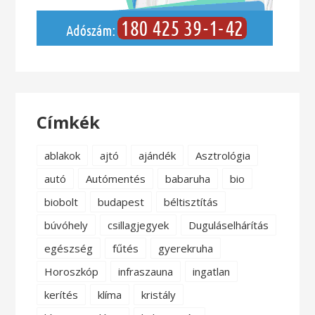
Címkék
ablakok
ajtó
ajándék
Asztrológia
autó
Autómentés
babaruha
bio
biobolt
budapest
béltisztítás
búvóhely
csillagjegyek
Duguláselhárítás
egészség
fűtés
gyerekruha
Horoszkóp
infraszauna
ingatlan
kerítés
klíma
kristály