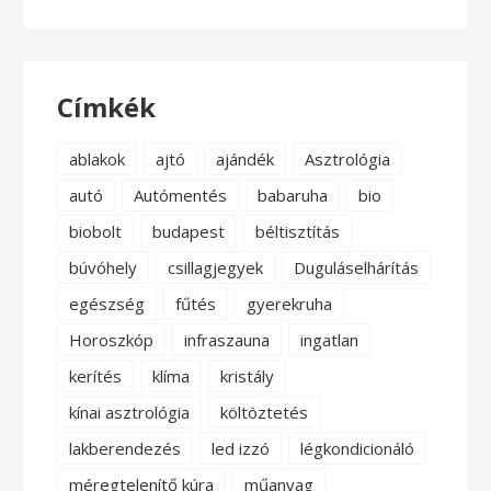
Címkék
ablakok
ajtó
ajándék
Asztrológia
autó
Autómentés
babaruha
bio
biobolt
budapest
béltisztítás
búvóhely
csillagjegyek
Duguláselhárítás
egészség
fűtés
gyerekruha
Horoszkóp
infraszauna
ingatlan
kerítés
klíma
kristály
kínai asztrológia
költöztetés
lakberendezés
led izzó
légkondicionáló
méregtelenítő kúra
műanyag