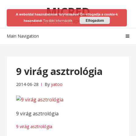
Skip
Skip
MICRED
to
to
A weboldal használatának folytatásával Ön elfogadja a cookie-k
navigation
content
A jövőt a jelenben alapozhatod meg!
Elfogadom
További információk
használatát
Main Navigation
9 virág asztrológia
2014-06-28
By
yatoo
9 virág asztrológia
Bejegyzés
9 virág asztrológia